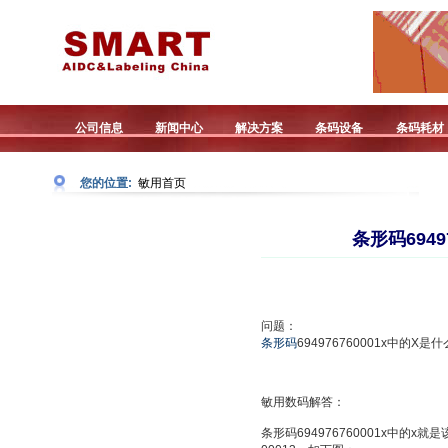
公司信息
新闻中心
解决方案
条码设备
条码耗材
您的位置:
敏用首页
条形码6949
问题：
条形码
694976760001x中
敏用数码解答：
条形码694976760001x中的x