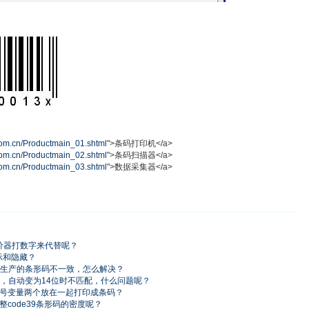
om.cn/Productmain_01.shtml
">条码打印机</a>
om.cn/Productmain_02.shtml
">条码扫描器</a>
om.cn/Productmain_03.shtml
">数据采集器</a>
价器打数字来代替呢？
显示和隐藏？
AW生产的条形码不一致，怎么解决？
形码，自动变为14位时不匹配，什么问题呢？
和序列号变量两个放在一起打印成条码？
调整code39条形码的密度呢？