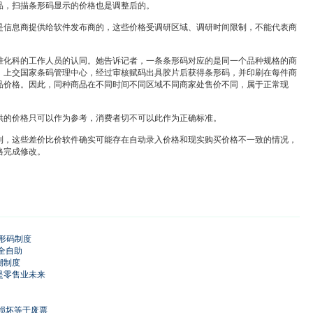
品，扫描条形码显示的价格也是调整后的。
息商提供给软件发布商的，这些价格受调研区域、调研时间限制，不能代表商
科的工作人员的认同。她告诉记者，一条条形码对应的是同一个品种规格的商
，上交国家条码管理中心，经过审核赋码出具胶片后获得条形码，并印刷在每件商
品价格。因此，同种商品在不同时间不同区域不同商家处售价不同，属于正常现
的价格只可以作为参考，消费者切不可以此作为正确标准。
这些差价比价软件确实可能存在自动录入价格和现实购买价格不一致的情况，
格完成修改。
条形码制度
全自助
溯制度
是零售业未来
损坏等于废票