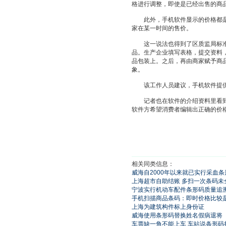
格进行调整，即使是已经出售的商
此外，手机软件显示的价格都是信
家在某一时间的售价。
这一说法也得到了区质监局标准化
品。生产企业填写表格，提交资料
品包装上。之后，再由商家赋予商
象。
该工作人员建议，手机软件提供
记者也在软件的介绍资料里看到，
软件方希望消费者编辑出正确的价
相关同类信息：
威海自2000年以来就已实行采血
上海超市自助结账 多扫一次条码未
宁波实行机动车配件条形码质量追
手机扫描商品条码：即时价格比较
上海为建筑构件标上身份证
威海使用条形码替换姓名假病退将
车票缺一角不能上车 车站说条形码