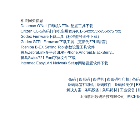
相关同类信息：
Datamax-O'Neil打印机NETira配置工具下载
Citizen CL-S条码打印机实用程序(CL-S4xx/S5xx/S6xx/S7xx)
Godex Firmware下载工具（标准型号固件下载）
Godex GZPL Firmware下载工具（更新为ZPLII语言）
Toshiba B-EX Setting Tool参数设置工具软件
斑马ZebraLink多平台SDK-iPhone,Android,BlackBerry...
斑马Swiss721 Font字体文件下载
Intermec EasyLAN Network Setup网络设置软件下载
条码
|
条形码
|
条码机
|
条形码打印机
|
条码
条码标签打印机
|
条码软件
|
条码检测仪
|
R
解决方案
|
条码设备
|
条码耗材
|
工业设备
|
上海敏用数码科技有限公司
沪ICP备