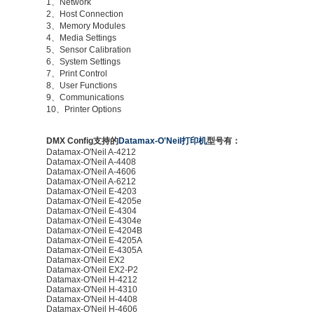
1、Network
2、Host Connection
3、Memory Modules
4、Media Settings
5、Sensor Calibration
6、System Settings
7、Print Control
8、User Functions
9、Communications
10、Printer Options
DMX Config支持的
Datamax-O'Neil打印机
型号有：
Datamax-O'Neil A-4212
Datamax-O'Neil A-4408
Datamax-O'Neil A-4606
Datamax-O'Neil A-6212
Datamax-O'Neil E-4203
Datamax-O'Neil E-4205e
Datamax-O'Neil E-4304
Datamax-O'Neil E-4304e
Datamax-O'Neil E-4204B
Datamax-O'Neil E-4205A
Datamax-O'Neil E-4305A
Datamax-O'Neil EX2
Datamax-O'Neil EX2-P2
Datamax-O'Neil H-4212
Datamax-O'Neil H-4310
Datamax-O'Neil H-4408
Datamax-O'Neil H-4606