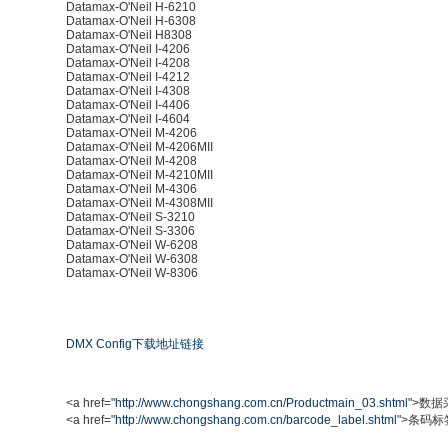
Datamax-O'Neil H-6210
Datamax-O'Neil H-6308
Datamax-O'Neil H8308
Datamax-O'Neil I-4206
Datamax-O'Neil I-4208
Datamax-O'Neil I-4212
Datamax-O'Neil I-4308
Datamax-O'Neil I-4406
Datamax-O'Neil I-4604
Datamax-O'Neil M-4206
Datamax-O'Neil M-4206MII
Datamax-O'Neil M-4208
Datamax-O'Neil M-4210MII
Datamax-O'Neil M-4306
Datamax-O'Neil M-4308MII
Datamax-O'Neil S-3210
Datamax-O'Neil S-3306
Datamax-O'Neil W-6208
Datamax-O'Neil W-6308
Datamax-O'Neil W-8306
DMX Config下载地址链接
<a href="
http://www.chongshang.com.cn/Productmain_03.shtml
">数据
<a href="
http://www.chongshang.com.cn/barcode_label.shtml
">条码标签