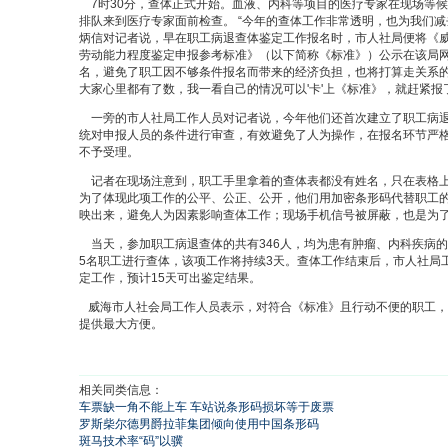
7时30分，查体正式开始。血液、内科等项目的医疗专家在现场等
排队来到医疗专家面前检查。 “今年的查体工作非常透明，也为我们减
炳信对记者说，早在职工病退查体鉴定工作报名时，市人社局便将《
劳动能力程度鉴定申报参考标准》（以下简称《标准》）公示在该局
名，避免了职工因不够条件报名而带来的经济负担，也将打算走关系的未
大家心里都有了数，我一看自己的情况可以'卡'上《标准》，就赶紧报
一旁的市人社局工作人员对记者说，今年他们还首次建立了职工病退
统对申报人员的条件进行审查，有效避免了人为操作，在报名环节严格
不予受理。
记者在现场注意到，职工手里拿着的查体表都没有姓名，只在表格上
为了体现此项工作的公平、公正、公开，他们用加密条形码代替职工
映出来，避免人为因素影响查体工作；现场手机信号被屏蔽，也是为
当天，参加职工病退查体的共有346人，均为患有肿瘤、内科疾病的
5名职工进行查体，该项工作将持续3天。查体工作结束后，市人社局
定工作，预计15天可出鉴定结果。
威海市人社会局工作人员表示，对符合《标准》且行动不便的职工，
提供最大方便。
相关同类信息：
车票缺一角不能上车 车站说条形码损坏等于废票
罗斯柴尔德男爵拉菲集团倾向使用中国条形码
斑马技术率“码”以骥