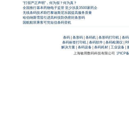
“打假严正声明”，何为假？何为真？
全国推行基本药物电子监管 至少涉及3500家药企
无线条码技术助巴黎迪斯尼乐园提高服务质量
哈伯纳斯雪茄引进高科技防伪密封条形码
国航航班乘客可凭短信条码登机
条码
|
条形码
|
条码机
|
条形码打印机
|
条码
条码标签打印机
|
条码软件
|
条码检测仪
|
R
解决方案
|
条码设备
|
条码耗材
|
工业设备
|
上海敏用数码科技有限公司
沪ICP备